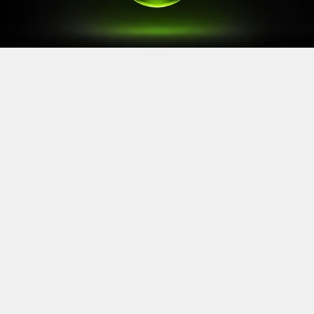
Quand un ancien grand patron de la concurrence
s’exprime publiquement sur la crise traversée par Xbox,
l’industrie tend l’oreille. Shawn Layden, ex-CEO
PlayStation, n’a pas mâché ses mots cette semaine sur
LinkedIn.