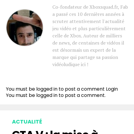
Co-fondateur de Xboxsquad.fr, Fab
a passé ces 10 dernières années à
scruter attentivement l'actualité
jeu vidéo et plus particulièrement
celle de Xbox. Auteur de milliers
de news, de centaines de vidéos il
est désormais un expert de la
marque qui partage sa passion
vidéoludique ici !
You must be logged in to post a comment
Login
You must be
logged in
to post a comment.
ACTUALITÉ