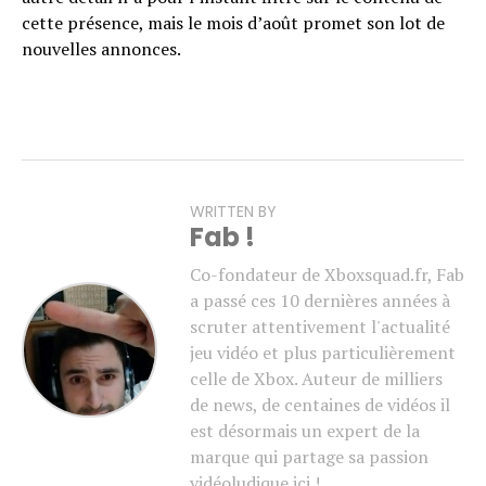
cette présence, mais le mois d’août promet son lot de
nouvelles annonces.
WRITTEN BY
Fab !
Co-fondateur de Xboxsquad.fr, Fab
a passé ces 10 dernières années à
scruter attentivement l'actualité
jeu vidéo et plus particulièrement
celle de Xbox. Auteur de milliers
de news, de centaines de vidéos il
est désormais un expert de la
marque qui partage sa passion
vidéoludique ici !