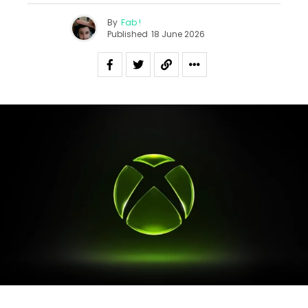
By
Fab !
Published
18 June 2026