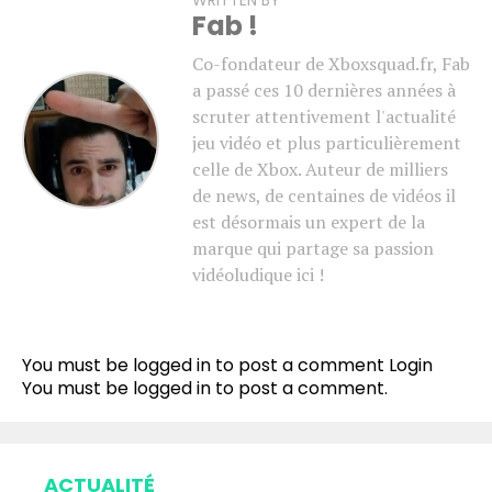
Fab !
Co-fondateur de Xboxsquad.fr, Fab
a passé ces 10 dernières années à
scruter attentivement l'actualité
jeu vidéo et plus particulièrement
celle de Xbox. Auteur de milliers
de news, de centaines de vidéos il
est désormais un expert de la
marque qui partage sa passion
vidéoludique ici !
You must be logged in to post a comment
Login
You must be
logged in
to post a comment.
ACTUALITÉ