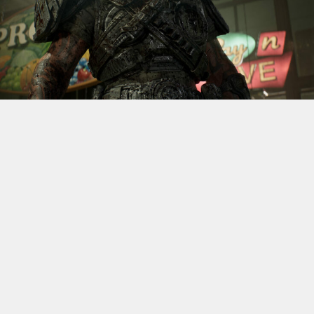
S’il fallait retenir un seul jeu du dernier
Xbox Games
Showcase,
beaucoup citeraient
Gears of War: E-Day
. Et
ça tombe bien, l’exclusivité console de The Coalition
était de retour aujourd’hui, cette fois à l’occasion du
State of Unreal 2026. A la clé : une nouvelle démo
technique mettant en avant, naturellement, la
puissance d’Unreal Engine.
Cette séquence, confirmée comme tournant sur Xbox
Series X à 60 images par seconde, a été commentée par