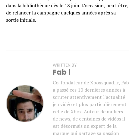
dans la bibliothèque dès le 18 juin. L’occasion, peut-être,
de relancer la campagne quelques années après sa
sortie initiale.
WRITTEN BY
Fab !
Co-fondateur de Xboxsquad.fr, Fab
a passé ces 10 dernières années à
scruter attentivement l'actualité
jeu vidéo et plus particulièrement
celle de Xbox. Auteur de milliers
de news, de centaines de vidéos il
est désormais un expert de la
marque qui partage sa passion