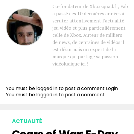
Co-fondateur de Xboxsquad.fr, Fab
a passé ces 10 dernières années à
scruter attentivement l'actualité
jeu vidéo et plus particulièrement
celle de Xbox. Auteur de milliers
de news, de centaines de vidéos il
est désormais un expert de la
marque qui partage sa passion
vidéoludique ici !
You must be logged in to post a comment
Login
You must be
logged in
to post a comment.
ACTUALITÉ