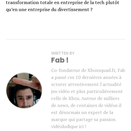
transformation totale en entreprise de la tech plutôt
qu’en une entreprise du divertissement ?
WRITTEN BY
Fab !
Co-fondateur de Xboxsquad.fr, Fab
a passé ces 10 dernières années à
scruter attentivement l'actualité
jeu vidéo et plus particulièrement
celle de Xbox. Auteur de milliers
de news, de centaines de vidéos il
est désormais un expert de la
marque qui partage sa passion
vidéoludique ici !