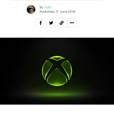
By
Fab !
Published
17 June 2026