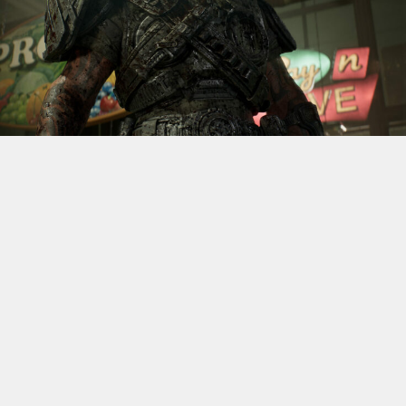
S’il fallait retenir un seul jeu du dernier
Xbox Games
Showcase,
beaucoup citeraient
Gears of War: E-Day
. Et
ça tombe bien, l’exclusivité console de The Coalition
était de retour aujourd’hui, cette fois à l’occasion du
State of Unreal 2026. A la clé : une nouvelle démo
technique mettant en avant, naturellement, la
puissance d’Unreal Engine.
Cette séquence, confirmée comme tournant sur Xbox
Series X à 60 images par seconde, a été commentée par