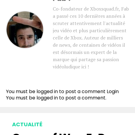
Co-fondateur de Xboxsquad.fr, Fab
a passé ces 10 dernières années à
scruter attentivement l'actualité
jeu vidéo et plus particulièrement
celle de Xbox. Auteur de milliers
de news, de centaines de vidéos il
est désormais un expert de la
marque qui partage sa passion
vidéoludique ici !
You must be logged in to post a comment
Login
You must be
logged in
to post a comment.
ACTUALITÉ