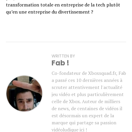
transformation totale en entreprise de la tech plutôt
qu’en une entreprise du divertissement ?
WRITTEN BY
Fab !
Co-fondateur de Xboxsquad.fr, Fab
a passé ces 10 dernières années à
scruter attentivement l'actualité
jeu vidéo et plus particulièrement
celle de Xbox. Auteur de milliers
de news, de centaines de vidéos il
est désormais un expert de la
marque qui partage sa passion
vidéoludique ici !