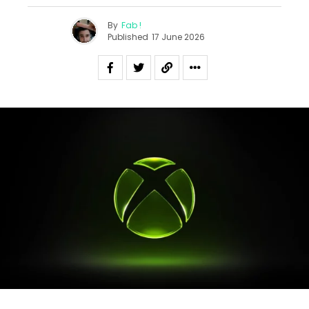
By
Fab !
Published
17 June 2026