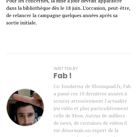
Pour les concernés, la mise à jour devrait apparaître
dans la bibliothèque dès le 18 juin. L’occasion, peut-être,
de relancer la campagne quelques années après sa
sortie initiale.
WRITTEN BY
Fab !
Co-fondateur de Xboxsquad.fr, Fab
a passé ces 10 dernières années à
scruter attentivement l'actualité
jeu vidéo et plus particulièrement
celle de Xbox. Auteur de milliers
de news, de centaines de vidéos il
est désormais un expert de la