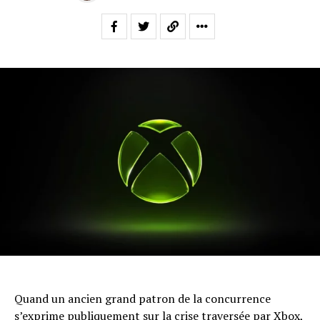
Quand un ancien grand patron de la concurrence
s’exprime publiquement sur la crise traversée par Xbox,