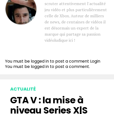
scruter attentivement l'actualité
jeu vidéo et plus particulièrement
celle de Xbox. Auteur de milliers
de news, de centaines de vidéos il
est désormais un expert de la
marque qui partage sa passion
vidéoludique ici !
You must be logged in to post a comment
Login
You must be
logged in
to post a comment.
ACTUALITÉ
GTA V : la mise à
niveau Series X|S