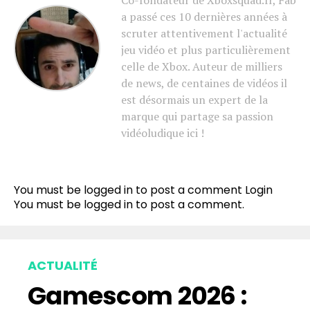
Co-fondateur de Xboxsquad.fr, Fab
a passé ces 10 dernières années à
scruter attentivement l'actualité
jeu vidéo et plus particulièrement
celle de Xbox. Auteur de milliers
de news, de centaines de vidéos il
est désormais un expert de la
marque qui partage sa passion
vidéoludique ici !
You must be logged in to post a comment
Login
You must be
logged in
to post a comment.
ACTUALITÉ
Gamescom 2026 :