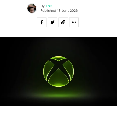
By
Fab !
Published
18 June 2026