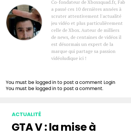
Co-fondateur de Xboxsquad.fr, Fab
a passé ces 10 dernières années à
scruter attentivement l'actualité
jeu vidéo et plus particulièrement
celle de Xbox. Auteur de milliers
de news, de centaines de vidéos il
est désormais un expert de la
marque qui partage sa passion
vidéoludique ici !
You must be logged in to post a comment
Login
You must be
logged in
to post a comment.
ACTUALITÉ
GTA V : la mise à