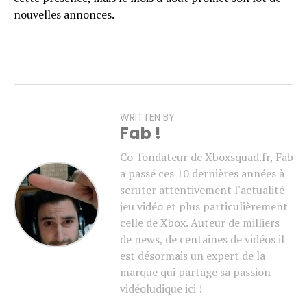
nouvelles annonces.
WRITTEN BY
Fab !
Co-fondateur de Xboxsquad.fr, Fab
a passé ces 10 dernières années à
scruter attentivement l'actualité
jeu vidéo et plus particulièrement
celle de Xbox. Auteur de milliers
de news, de centaines de vidéos il
est désormais un expert de la
marque qui partage sa passion
vidéoludique ici !