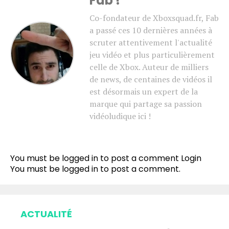
Fab !
Co-fondateur de Xboxsquad.fr, Fab
a passé ces 10 dernières années à
scruter attentivement l'actualité
jeu vidéo et plus particulièrement
celle de Xbox. Auteur de milliers
de news, de centaines de vidéos il
est désormais un expert de la
marque qui partage sa passion
vidéoludique ici !
You must be logged in to post a comment
Login
You must be
logged in
to post a comment.
ACTUALITÉ