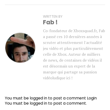
WRITTEN BY
Fab !
Co-fondateur de Xboxsquad.fr, Fab
a passé ces 10 dernières années à
scruter attentivement l'actualité
jeu vidéo et plus particulièrement
celle de Xbox. Auteur de milliers
de news, de centaines de vidéos il
est désormais un expert de la
marque qui partage sa passion
vidéoludique ici !
You must be logged in to post a comment
Login
You must be
logged in
to post a comment.