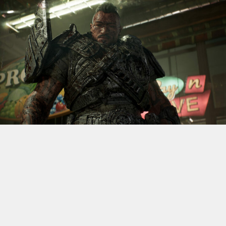
S’il fallait retenir un seul jeu du dernier
Xbox Games
Showcase,
beaucoup citeraient
Gears of War: E-Day
. Et
ça tombe bien, l’exclusivité console de The Coalition
était de retour aujourd’hui, cette fois à l’occasion du
State of Unreal 2026. A la clé : une nouvelle démo
technique mettant en avant, naturellement, la