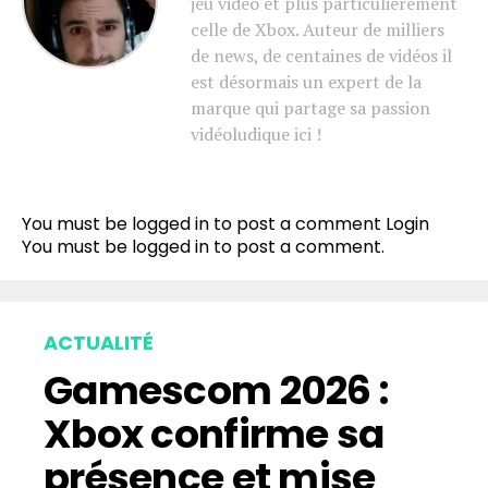
jeu vidéo et plus particulièrement
celle de Xbox. Auteur de milliers
de news, de centaines de vidéos il
est désormais un expert de la
marque qui partage sa passion
vidéoludique ici !
You must be logged in to post a comment
Login
You must be
logged in
to post a comment.
ACTUALITÉ
Gamescom 2026 :
Xbox confirme sa
présence et mise