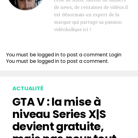
de news, de centaines de vidéos il
est désormais un expert de la
marque qui partage sa passion
vidéoludique ici !
You must be logged in to post a comment
Login
You must be
logged in
to post a comment.
ACTUALITÉ
GTA V : la mise à
niveau Series X|S
devient gratuite,