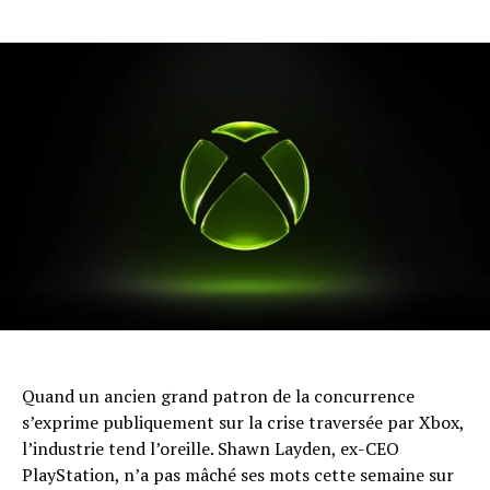
Quand un ancien grand patron de la concurrence
s’exprime publiquement sur la crise traversée par Xbox,
l’industrie tend l’oreille. Shawn Layden, ex-CEO
PlayStation, n’a pas mâché ses mots cette semaine sur