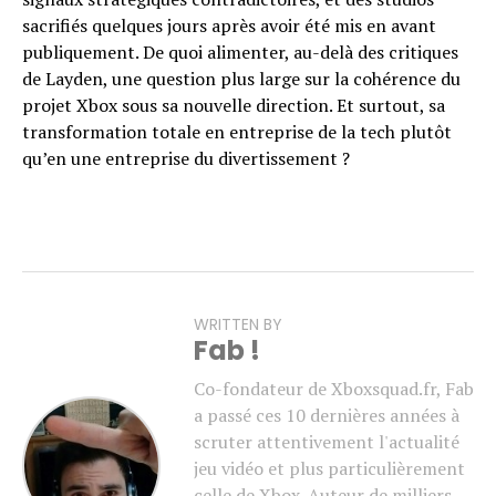
sacrifiés quelques jours après avoir été mis en avant
publiquement. De quoi alimenter, au-delà des critiques
de Layden, une question plus large sur la cohérence du
projet Xbox sous sa nouvelle direction. Et surtout, sa
transformation totale en entreprise de la tech plutôt
qu’en une entreprise du divertissement ?
WRITTEN BY
Fab !
Co-fondateur de Xboxsquad.fr, Fab
a passé ces 10 dernières années à
scruter attentivement l'actualité
jeu vidéo et plus particulièrement
celle de Xbox. Auteur de milliers