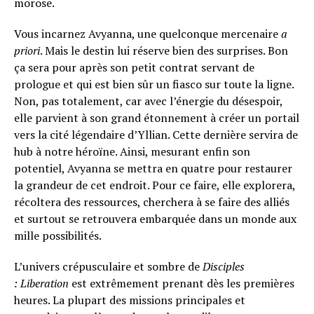
morose.
Vous incarnez Avyanna, une quelconque mercenaire
a
Flipboard
priori
. Mais le destin lui réserve bien des surprises. Bon
Reddit
ça sera pour après son petit contrat servant de
prologue et qui est bien sûr un fiasco sur toute la ligne.
Pinterest
Non, pas totalement, car avec l’énergie du désespoir,
Whatsapp
elle parvient à son grand étonnement à créer un portail
Email
vers la cité légendaire d’Yllian. Cette dernière servira de
hub à notre héroïne. Ainsi, mesurant enfin son
potentiel, Avyanna se mettra en quatre pour restaurer
la grandeur de cet endroit. Pour ce faire, elle explorera,
récoltera des ressources, cherchera à se faire des alliés
et surtout se retrouvera embarquée dans un monde aux
mille possibilités.
L’univers crépusculaire et sombre de
Disciples
: Liberation
est extrêmement prenant dès les premières
heures. La plupart des missions principales et