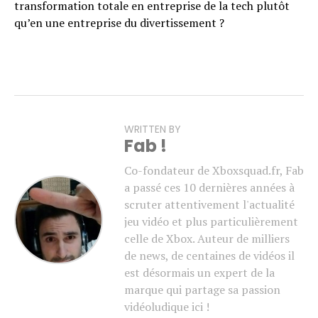
transformation totale en entreprise de la tech plutôt
qu’en une entreprise du divertissement ?
WRITTEN BY
Fab !
Co-fondateur de Xboxsquad.fr, Fab
a passé ces 10 dernières années à
scruter attentivement l'actualité
jeu vidéo et plus particulièrement
celle de Xbox. Auteur de milliers
de news, de centaines de vidéos il
est désormais un expert de la
marque qui partage sa passion
vidéoludique ici !