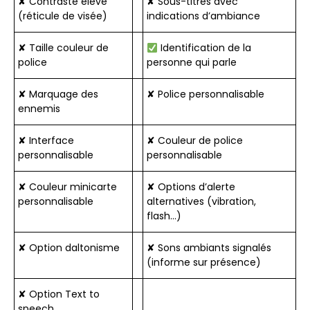
✘ Contraste élevé
✘ Sous-titres avec
(réticule de visée)
indications d’ambiance
✘ Taille couleur de
Identification de la
police
personne qui parle
✘ Marquage des
✘ Police personnalisable
ennemis
✘ Interface
✘ Couleur de police
personnalisable
personnalisable
✘ Couleur minicarte
✘ Options d’alerte
personnalisable
alternatives (vibration,
flash…)
✘ Option daltonisme
✘ Sons ambiants signalés
(informe sur présence)
✘ Option Text to
speech