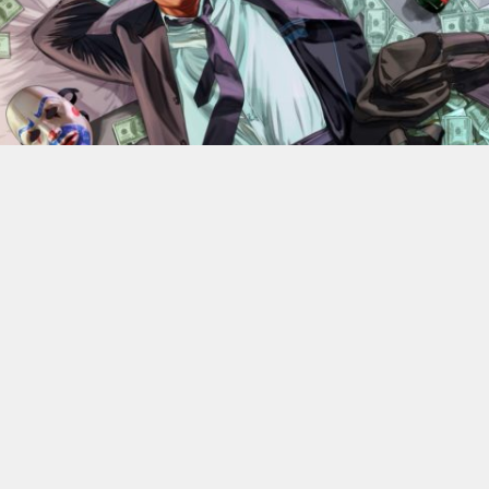
En 2022, Rockstar Games
dévoilaient les versions Xbox
Series X et Series S de
Grand Theft Auto V
.
Des versions
qui bénéficiant d’améliorations visuelles et techniques
par rapport aux moutures Xbox One mais qui n’était
alors pas gratuite. 4 ans plus tard, l’éditeur change sa
politique : à partir du 18 juin, elle ne coûtera plus rien, à
condition de posséder la version numérique du jeu sur
Xbox One.
C’est donc Rockstar qui a confirmé l’information. Les
détenteurs de la version PS4, quelle qu’elle soit, ou de la