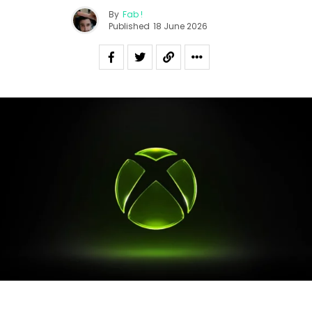
By
Fab !
Published
18 June 2026