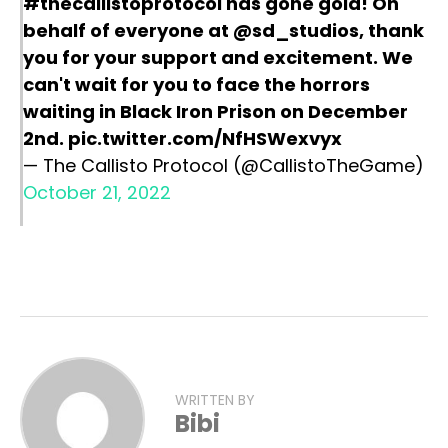
#thecallistoprotocol
has gone gold! On
behalf of everyone at
@sd_studios
, thank
you for your support and excitement. We
can't wait for you to face the horrors
waiting in Black Iron Prison on December
2nd.
pic.twitter.com/NfHSWexvyx
— The Callisto Protocol (@CallistoTheGame)
October 21, 2022
WRITTEN BY
Bibi