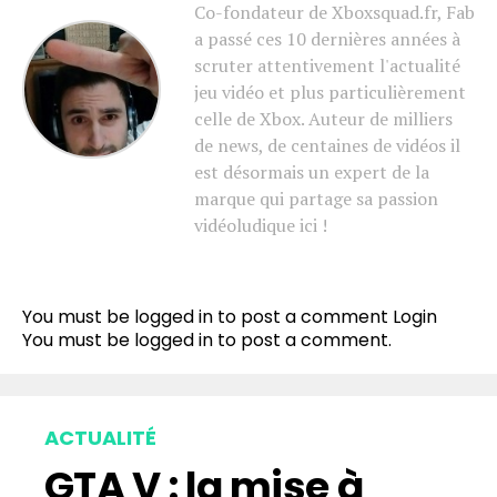
Co-fondateur de Xboxsquad.fr, Fab
a passé ces 10 dernières années à
scruter attentivement l'actualité
jeu vidéo et plus particulièrement
celle de Xbox. Auteur de milliers
de news, de centaines de vidéos il
est désormais un expert de la
marque qui partage sa passion
vidéoludique ici !
You must be logged in to post a comment
Login
You must be
logged in
to post a comment.
ACTUALITÉ
GTA V : la mise à