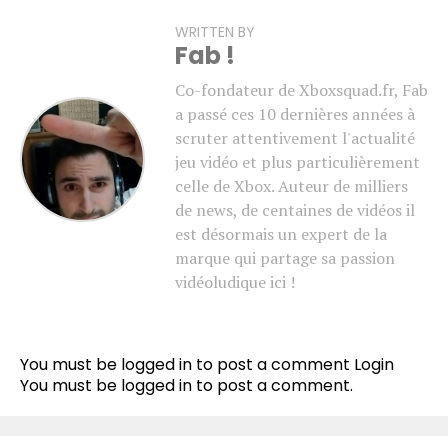
WRITTEN BY
Fab !
Co-fondateur de Xboxsquad.fr, Fab
a passé ces 10 dernières années à
scruter attentivement l'actualité
jeu vidéo et plus particulièrement
celle de Xbox. Auteur de milliers
de news, de centaines de vidéos il
est désormais un expert de la
marque qui partage sa passion
vidéoludique ici !
You must be logged in to post a comment
Login
You must be
logged in
to post a comment.