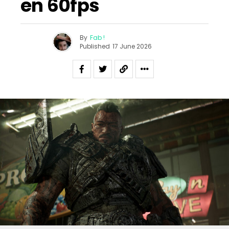
en 60fps
By
Fab !
Published
17 June 2026