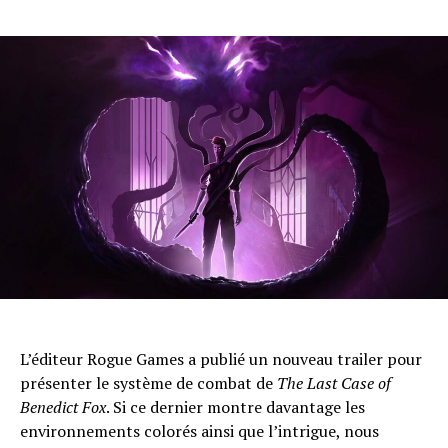
Flipboard
Reddit
Pinterest
Whatsapp
Email
L’éditeur Rogue Games a publié un nouveau trailer pour
présenter le système de combat de
The Last Case of
Benedict Fox
. Si ce dernier montre davantage les
environnements colorés ainsi que l’intrigue, nous