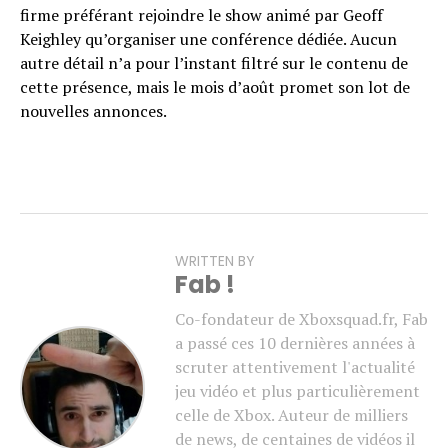
firme préférant rejoindre le show animé par Geoff
Keighley qu’organiser une conférence dédiée. Aucun
autre détail n’a pour l’instant filtré sur le contenu de
cette présence, mais le mois d’août promet son lot de
nouvelles annonces.
WRITTEN BY
Fab !
Co-fondateur de Xboxsquad.fr, Fab
a passé ces 10 dernières années à
scruter attentivement l'actualité
jeu vidéo et plus particulièrement
celle de Xbox. Auteur de milliers
de news, de centaines de vidéos il