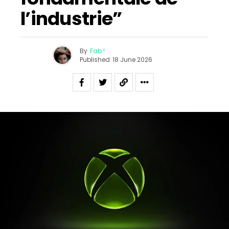
l’industrie”
By
Fab !
Published
18 June 2026