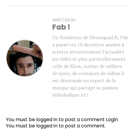
WRITTEN BY
Fab !
Co-fondateur de Xboxsquad.fr, Fab
a passé ces 10 dernières années à
scruter attentivement l'actualité
jeu vidéo et plus particulièrement
celle de Xbox. Auteur de milliers
de news, de centaines de vidéos il
est désormais un expert de la
marque qui partage sa passion
vidéoludique ici !
You must be logged in to post a comment
Login
You must be
logged in
to post a comment.