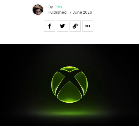
By
Fab !
Published
17 June 2026