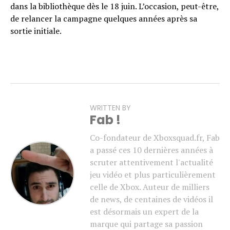
dans la bibliothèque dès le 18 juin. L’occasion, peut-être,
de relancer la campagne quelques années après sa
sortie initiale.
WRITTEN BY
Fab !
Co-fondateur de Xboxsquad.fr, Fab
a passé ces 10 dernières années à
scruter attentivement l'actualité
jeu vidéo et plus particulièrement
celle de Xbox. Auteur de milliers
de news, de centaines de vidéos il
est désormais un expert de la
marque qui partage sa passion