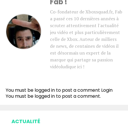
Fab !
Co-fondateur de Xboxsquad.fr, Fab
a passé ces 10 dernières années à
scruter attentivement l'actualité
jeu vidéo et plus particulièrement
celle de Xbox. Auteur de milliers
de news, de centaines de vidéos il
est désormais un expert de la
marque qui partage sa passion
vidéoludique ici !
Flipboard
Reddit
You must be logged in to post a comment
Login
Pinterest
You must be
logged in
to post a comment.
Whatsapp
Email
ACTUALITÉ