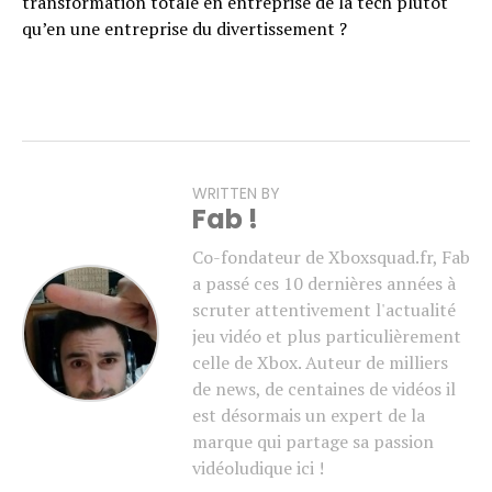
transformation totale en entreprise de la tech plutôt
qu’en une entreprise du divertissement ?
WRITTEN BY
Fab !
Co-fondateur de Xboxsquad.fr, Fab
a passé ces 10 dernières années à
scruter attentivement l'actualité
jeu vidéo et plus particulièrement
celle de Xbox. Auteur de milliers
de news, de centaines de vidéos il
est désormais un expert de la
marque qui partage sa passion
vidéoludique ici !