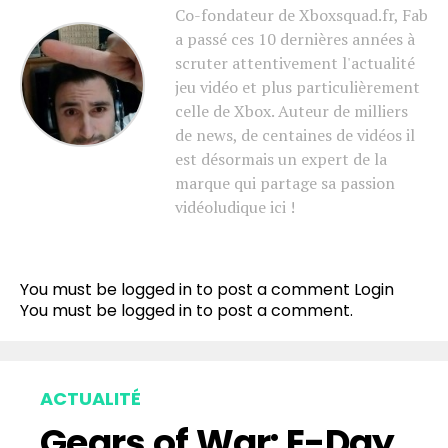
Co-fondateur de Xboxsquad.fr, Fab
a passé ces 10 dernières années à
scruter attentivement l'actualité
jeu vidéo et plus particulièrement
celle de Xbox. Auteur de milliers
de news, de centaines de vidéos il
est désormais un expert de la
marque qui partage sa passion
vidéoludique ici !
You must be logged in to post a comment
Login
You must be
logged in
to post a comment.
ACTUALITÉ
Gears of War: E-Day