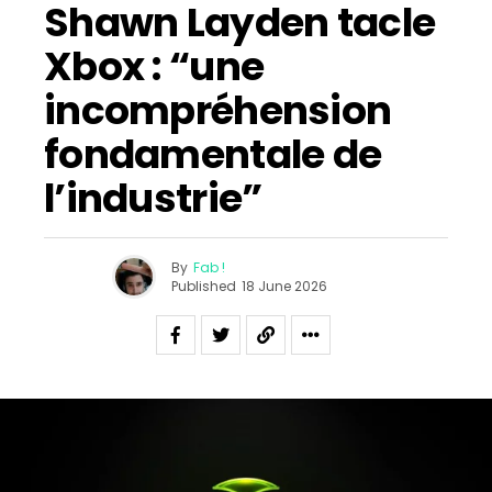
Shawn Layden tacle
Xbox : “une
incompréhension
fondamentale de
l’industrie”
By
Fab !
Published
18 June 2026