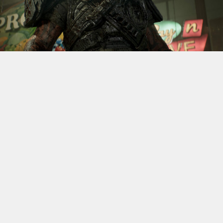
S’il fallait retenir un seul jeu du dernier
Xbox Games
Showcase,
beaucoup citeraient
Gears of War: E-Day
. Et
ça tombe bien, l’exclusivité console de The Coalition
était de retour aujourd’hui, cette fois à l’occasion du
State of Unreal 2026. A la clé : une nouvelle démo
technique mettant en avant, naturellement, la
puissance d’Unreal Engine.
Cette séquence, confirmée comme tournant sur Xbox
Series X à 60 images par seconde, a été commentée par