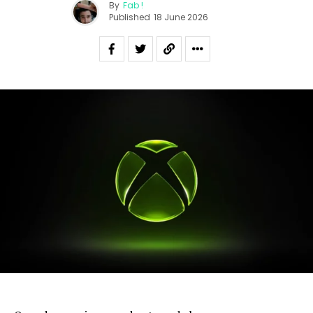
By
Fab !
Published
18 June 2026