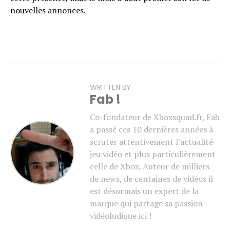
nouvelles annonces.
WRITTEN BY
Fab !
Co-fondateur de Xboxsquad.fr, Fab
a passé ces 10 dernières années à
scruter attentivement l'actualité
jeu vidéo et plus particulièrement
celle de Xbox. Auteur de milliers
de news, de centaines de vidéos il
est désormais un expert de la
marque qui partage sa passion
vidéoludique ici !