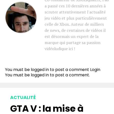
a passé ces 10 dernières années à
scruter attentivement l'actualité
jeu vidéo et plus particulièrement
celle de Xbox. Auteur de milliers
Flipboard
de news, de centaines de vidéos il
Reddit
est désormais un expert de la
Pinterest
marque qui partage sa passion
vidéoludique ici !
Whatsapp
Email
You must be logged in to post a comment
Login
You must be
logged in
to post a comment.
ACTUALITÉ
GTA V : la mise à