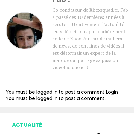
Co-fondateur de Xboxsquad.fr, Fab
a passé ces 10 dernières années à
scruter attentivement l'actualité
jeu vidéo et plus particulièrement
celle de Xbox. Auteur de milliers
de news, de centaines de vidéos il
est désormais un expert de la
marque qui partage sa passion
vidéoludique ici !
You must be logged in to post a comment
Login
You must be
logged in
to post a comment.
ACTUALITÉ