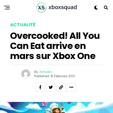
ACTUALITÉ
Overcooked! All You
Can Eat arrive en
mars sur Xbox One
Flipboard
Reddit
By
Ashaika
Published
15 February 2021
Pinterest
Whatsapp
Email