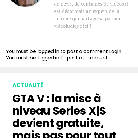
de news, de centaines de vidéos il
est désormais un expert de la
marque qui partage sa passion
vidéoludique ici !
You must be logged in to post a comment
Login
You must be
logged in
to post a comment.
ACTUALITÉ
GTA V : la mise à
niveau Series X|S
devient gratuite,
mais pas pour tout