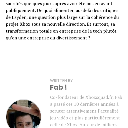
sacrifiés quelques jours après avoir été mis en avant
publiquement. De quoi alimenter, au-delà des critiques
de Layden, une question plus large sur la cohérence du
projet Xbox sous sa nouvelle direction. Et surtout, sa
transformation totale en entreprise de la tech plutôt
qu’en une entreprise du divertissement ?
WRITTEN BY
Fab !
Co-fondateur de Xboxsquad.fr, Fab
a passé ces 10 dernières années à
scruter attentivement l'actualité
jeu vidéo et plus particulièrement
celle de Xbox. Auteur de milliers