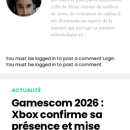
celle de Xbox. Auteur de milliers
de news, de centaines de vidéos il
est désormais un expert de la
marque qui partage sa passion
vidéoludique ici !
You must be logged in to post a comment
Login
You must be
logged in
to post a comment.
ACTUALITÉ
Gamescom 2026 :
Xbox confirme sa
présence et mise