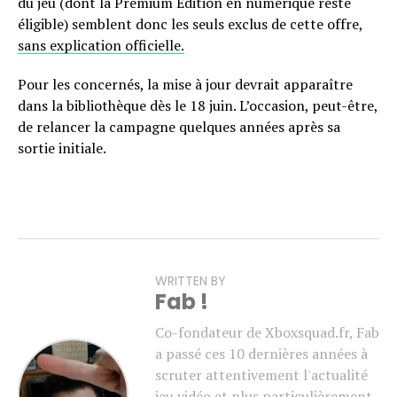
du jeu (dont la Premium Edition en numérique reste
éligible) semblent donc les seuls exclus de cette offre,
sans explication officielle.
Pour les concernés, la mise à jour devrait apparaître
dans la bibliothèque dès le 18 juin. L’occasion, peut-être,
de relancer la campagne quelques années après sa
sortie initiale.
WRITTEN BY
Fab !
Co-fondateur de Xboxsquad.fr, Fab
a passé ces 10 dernières années à
scruter attentivement l'actualité
jeu vidéo et plus particulièrement