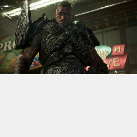
S’il fallait retenir un seul jeu du dernier
Xbox Games
Showcase,
beaucoup citeraient
Gears of War: E-Day
. Et
ça tombe bien, l’exclusivité console de The Coalition
était de retour aujourd’hui, cette fois à l’occasion du
State of Unreal 2026. A la clé : une nouvelle démo
technique mettant en avant, naturellement, la