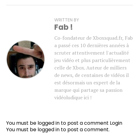
WRITTEN BY
Fab !
Co-fondateur de Xboxsquad.fr, Fab
a passé ces 10 dernières années à
scruter attentivement l'actualité
jeu vidéo et plus particulièrement
celle de Xbox. Auteur de milliers
de news, de centaines de vidéos il
est désormais un expert de la
marque qui partage sa passion
vidéoludique ici !
You must be logged in to post a comment
Login
You must be
logged in
to post a comment.