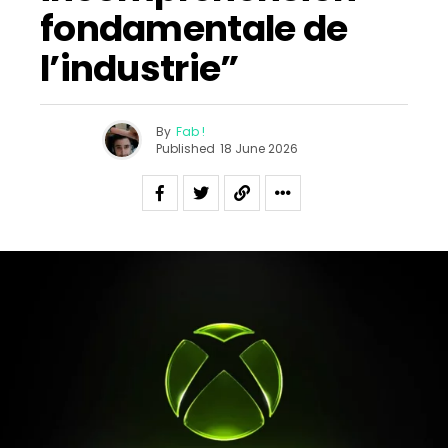
fondamentale de
l’industrie”
By
Fab !
Published
18 June 2026