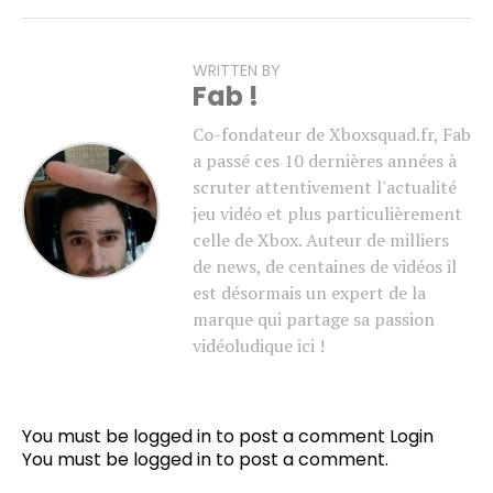
WRITTEN BY
Fab !
Co-fondateur de Xboxsquad.fr, Fab
a passé ces 10 dernières années à
scruter attentivement l'actualité
jeu vidéo et plus particulièrement
celle de Xbox. Auteur de milliers
de news, de centaines de vidéos il
est désormais un expert de la
marque qui partage sa passion
vidéoludique ici !
You must be logged in to post a comment
Login
You must be
logged in
to post a comment.