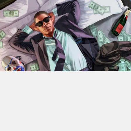
En 2022, Rockstar Games
dévoilaient les versions Xbox
Series X et Series S de
Grand Theft Auto V
.
Des versions
qui bénéficiant d’améliorations visuelles et techniques
par rapport aux moutures Xbox One mais qui n’était
alors pas gratuite. 4 ans plus tard, l’éditeur change sa
politique : à partir du 18 juin, elle ne coûtera plus rien, à