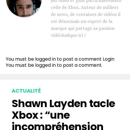
jeu vidéo et plus particulièrement
celle de Xbox. Auteur de milliers
de news, de centaines de vidéos il
est désormais un expert de la
marque qui partage sa passion
vidéoludique ici !
You must be logged in to post a comment
Login
You must be
logged in
to post a comment.
ACTUALITÉ
Shawn Layden tacle
Xbox : “une
incompréhension