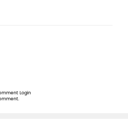
 comment
Login
comment.