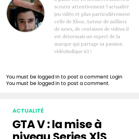
scruter attentivement l'actualité
jeu vidéo et plus particulièrement
celle de Xbox. Auteur de milliers
de news, de centaines de vidéos il
est désormais un expert de la
marque qui partage sa passion
vidéoludique ici !
You must be logged in to post a comment
Login
You must be
logged in
to post a comment.
ACTUALITÉ
GTA V : la mise à
niveau Series X|S