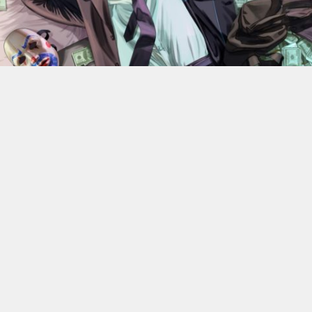
En 2022, Rockstar Games
dévoilaient les versions Xbox
Series X et Series S de
Grand Theft Auto V
.
Des versions
qui bénéficiant d’améliorations visuelles et techniques
par rapport aux moutures Xbox One mais qui n’était
alors pas gratuite. 4 ans plus tard, l’éditeur change sa
politique : à partir du 18 juin, elle ne coûtera plus rien, à
condition de posséder la version numérique du jeu sur
Xbox One.
C’est donc Rockstar qui a confirmé l’information. Les
détenteurs de la version PS4, quelle qu’elle soit, ou de la
version numérique Xbox One de GTA V pourront passer