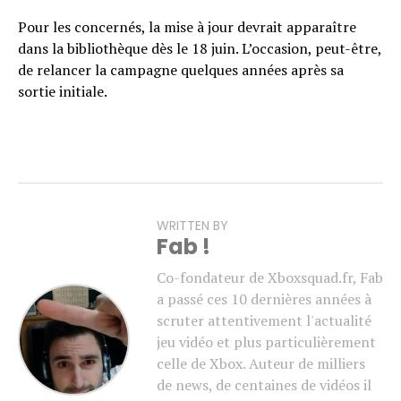
Pour les concernés, la mise à jour devrait apparaître
dans la bibliothèque dès le 18 juin. L’occasion, peut-être,
de relancer la campagne quelques années après sa
sortie initiale.
WRITTEN BY
Fab !
Co-fondateur de Xboxsquad.fr, Fab
a passé ces 10 dernières années à
scruter attentivement l'actualité
jeu vidéo et plus particulièrement
celle de Xbox. Auteur de milliers
de news, de centaines de vidéos il