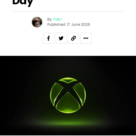
Day
By
Fab !
Published
17 June 2026