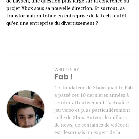
de Layden, une question plus large sur la cohérence du
projet Xbox sous sa nouvelle direction. Et surtout, sa
transformation totale en entreprise de la tech plutôt
qu’en une entreprise du divertissement ?
WRITTEN BY
Fab !
Co-fondateur de Xboxsquad.fr, Fab
a passé ces 10 dernières années à
scruter attentivement l'actualité
jeu vidéo et plus particulièrement
celle de Xbox. Auteur de milliers
de news, de centaines de vidéos il
est désormais un expert de la