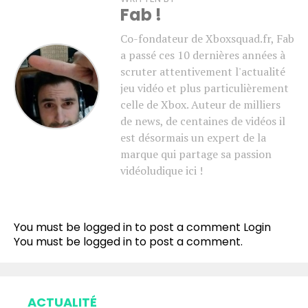
Fab !
Co-fondateur de Xboxsquad.fr, Fab
a passé ces 10 dernières années à
scruter attentivement l'actualité
jeu vidéo et plus particulièrement
celle de Xbox. Auteur de milliers
de news, de centaines de vidéos il
est désormais un expert de la
marque qui partage sa passion
vidéoludique ici !
You must be logged in to post a comment
Login
You must be
logged in
to post a comment.
ACTUALITÉ