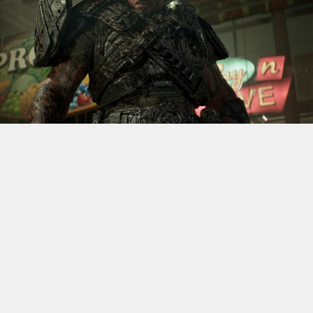
S’il fallait retenir un seul jeu du dernier
Xbox Games
Showcase,
beaucoup citeraient
Gears of War: E-Day
. Et
ça tombe bien, l’exclusivité console de The Coalition
était de retour aujourd’hui, cette fois à l’occasion du
State of Unreal 2026. A la clé : une nouvelle démo
technique mettant en avant, naturellement, la
puissance d’Unreal Engine.
Cette séquence, confirmée comme tournant sur Xbox