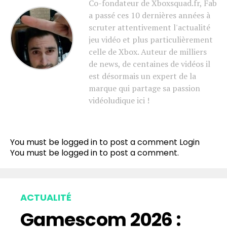
Co-fondateur de Xboxsquad.fr, Fab
a passé ces 10 dernières années à
scruter attentivement l'actualité
jeu vidéo et plus particulièrement
celle de Xbox. Auteur de milliers
de news, de centaines de vidéos il
est désormais un expert de la
marque qui partage sa passion
vidéoludique ici !
You must be logged in to post a comment
Login
You must be
logged in
to post a comment.
ACTUALITÉ
Gamescom 2026 :