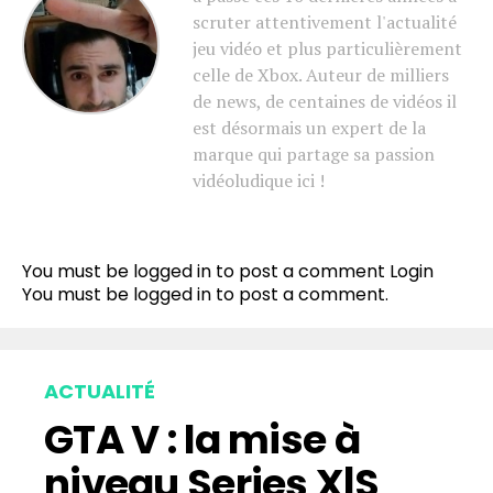
scruter attentivement l'actualité
jeu vidéo et plus particulièrement
celle de Xbox. Auteur de milliers
de news, de centaines de vidéos il
est désormais un expert de la
marque qui partage sa passion
vidéoludique ici !
You must be logged in to post a comment
Login
You must be
logged in
to post a comment.
ACTUALITÉ
GTA V : la mise à
niveau Series X|S