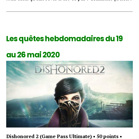
Les quêtes hebdomadaires du 19
Flipboard
Reddit
au 26 mai 2020
Pinterest
Whatsapp
Email
Dishonored 2
(Game Pass Ultimate) • 50 points •