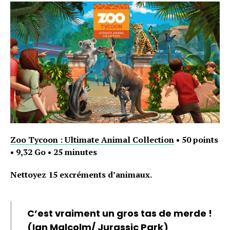
Zoo Tycoon : Ultimate Animal Collection
• 50 points
• 9,32 Go • 25 minutes
Flipboard
Nettoyez 15 excréments d’animaux.
Reddit
Pinterest
C’est vraiment un gros tas de merde !
Whatsapp
(Ian Malcolm/ Jurassic Park)