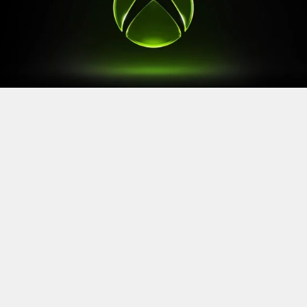
Après le
Xbox Games Showcase
de début juin, direction
l’Allemagne pour la prochaine grande échéance de
l’année vidéoludique. Car oui, Xbox a confirmé sa
présence à la Gamescom 2026, qui se tiendra du 26 au
30 août à Cologne.
Comme à son habitude, la marque y disposera d’un
stand permettant d’essayer ses prochaines sorties. Et si
Xbox reste discret sur le line-up présent, on sait déjà
que
Gears of War: E-Day
y aura une place particulière. Le
titre de The Coalition y sera en effet présent avec une