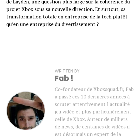
de Layden, une question plus large sur la cohérence du
projet Xbox sous sa nouvelle direction. Et surtout, sa
transformation totale en entreprise de la tech plutôt
qu’en une entreprise du divertissement ?
WRITTEN BY
Fab !
Co-fondateur de Xboxsquad.fr, Fab
a passé ces 10 dernières années à
scruter attentivement l'actualité
jeu vidéo et plus particulièrement
celle de Xbox. Auteur de milliers
de news, de centaines de vidéos il
est désormais un expert de la