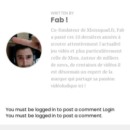
WRITTEN BY
Fab !
Co-fondateur de Xboxsquad.fr, Fab
a passé ces 10 dernières années à
scruter attentivement l'actualité
jeu vidéo et plus particulièrement
celle de Xbox. Auteur de milliers
de news, de centaines de vidéos il
est désormais un expert de la
marque qui partage sa passion
vidéoludique ici !
You must be logged in to post a comment
Login
You must be
logged in
to post a comment.