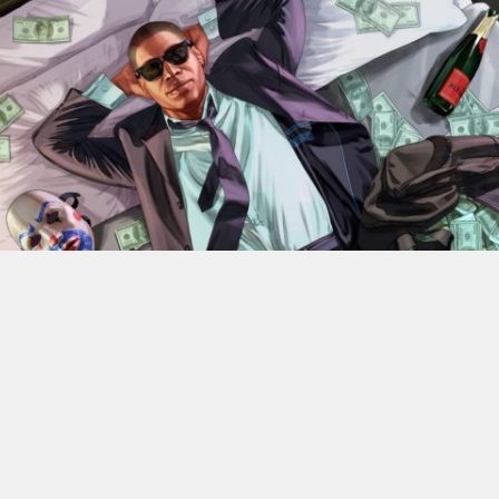
En 2022, Rockstar Games
dévoilaient les versions Xbox
Series X et Series S de
Grand Theft Auto V
.
Des versions
qui bénéficiant d’améliorations visuelles et techniques
par rapport aux moutures Xbox One mais qui n’était
alors pas gratuite. 4 ans plus tard, l’éditeur change sa
politique : à partir du 18 juin, elle ne coûtera plus rien, à
condition de posséder la version numérique du jeu sur