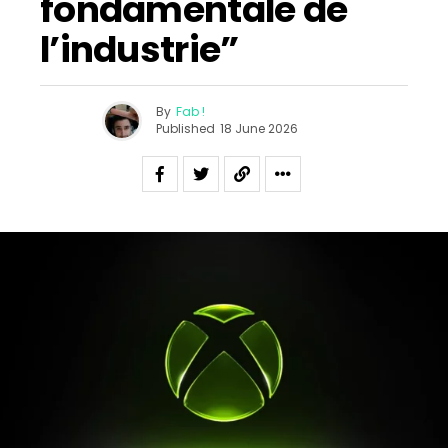
fondamentale de
l’industrie”
By
Fab !
Published
18 June 2026