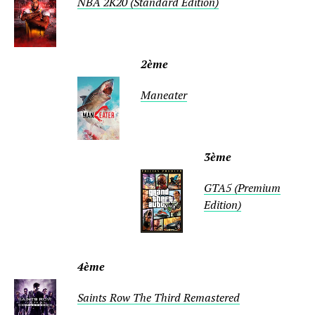
NBA 2K20 (Standard Edition)
2ème
Maneater
3ème
GTA5 (Premium
Edition)
4ème
Saints Row The Third Remastered