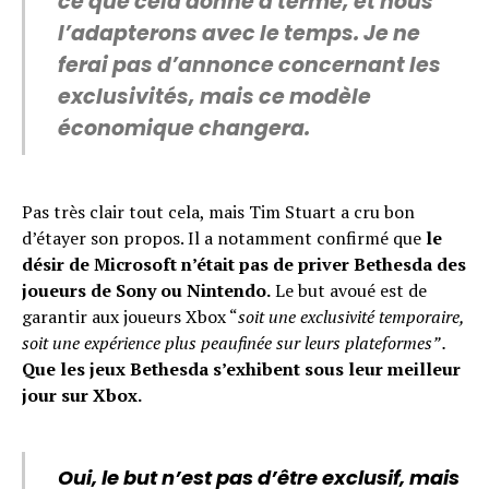
ce que cela donne à terme, et nous
Reddit
l’adapterons avec le temps. Je ne
Pinterest
ferai pas d’annonce concernant les
exclusivités, mais ce modèle
Whatsapp
économique changera.
Email
Pas très clair tout cela, mais Tim Stuart a cru bon
d’étayer son propos. Il a notamment confirmé que
le
désir de Microsoft n’était pas de priver Bethesda des
joueurs de Sony ou Nintendo.
Le but avoué est de
garantir aux joueurs Xbox “
soit une exclusivité temporaire,
soit une expérience plus peaufinée sur leurs plateformes” .
Que les jeux Bethesda s’exhibent sous leur meilleur
jour sur Xbox.
Oui, le but n’est pas d’être exclusif, mais