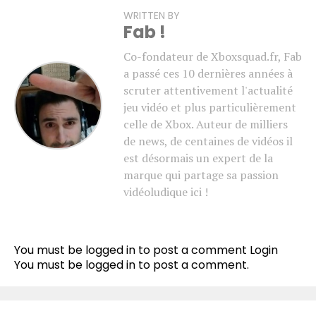
WRITTEN BY
Fab !
Co-fondateur de Xboxsquad.fr, Fab
a passé ces 10 dernières années à
scruter attentivement l'actualité
jeu vidéo et plus particulièrement
celle de Xbox. Auteur de milliers
de news, de centaines de vidéos il
est désormais un expert de la
marque qui partage sa passion
vidéoludique ici !
You must be logged in to post a comment
Login
You must be
logged in
to post a comment.