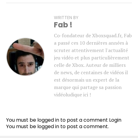
WRITTEN BY
Fab !
Co-fondateur de Xboxsquad.fr, Fab
a passé ces 10 dernières années à
scruter attentivement l'actualité
jeu vidéo et plus particulièrement
celle de Xbox. Auteur de milliers
de news, de centaines de vidéos il
est désormais un expert de la
marque qui partage sa passion
vidéoludique ici !
You must be logged in to post a comment
Login
You must be
logged in
to post a comment.