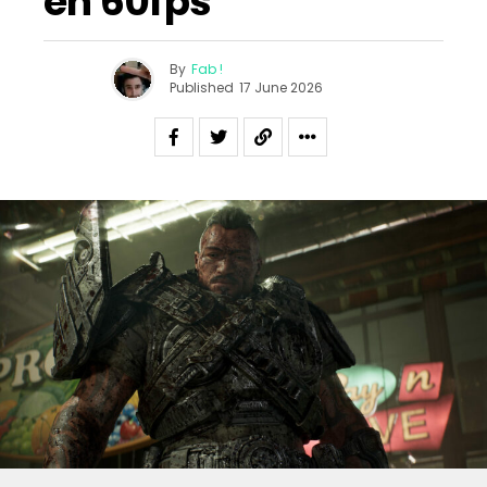
en 60fps
By
Fab !
Published
17 June 2026