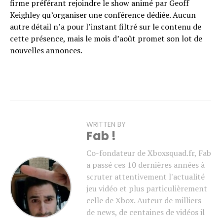
firme préférant rejoindre le show animé par Geoff
Keighley qu’organiser une conférence dédiée. Aucun
autre détail n’a pour l’instant filtré sur le contenu de
cette présence, mais le mois d’août promet son lot de
nouvelles annonces.
WRITTEN BY
Fab !
Co-fondateur de Xboxsquad.fr, Fab
a passé ces 10 dernières années à
scruter attentivement l'actualité
jeu vidéo et plus particulièrement
celle de Xbox. Auteur de milliers
de news, de centaines de vidéos il