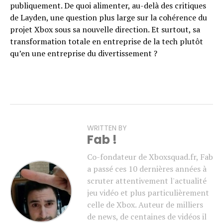
publiquement. De quoi alimenter, au-delà des critiques
de Layden, une question plus large sur la cohérence du
projet Xbox sous sa nouvelle direction. Et surtout, sa
transformation totale en entreprise de la tech plutôt
qu’en une entreprise du divertissement ?
WRITTEN BY
Fab !
Co-fondateur de Xboxsquad.fr, Fab
a passé ces 10 dernières années à
scruter attentivement l'actualité
jeu vidéo et plus particulièrement
celle de Xbox. Auteur de milliers
de news, de centaines de vidéos il