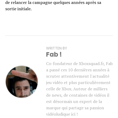
de relancer la campagne quelques années après sa
sortie initiale.
WRITTEN BY
Fab !
Co-fondateur de Xboxsquad.fr, Fab
a passé ces 10 dernières années à
scruter attentivement l'actualité
jeu vidéo et plus particulièrement
celle de Xbox. Auteur de milliers
de news, de centaines de vidéos il
est désormais un expert de la
marque qui partage sa passion
vidéoludique ici !