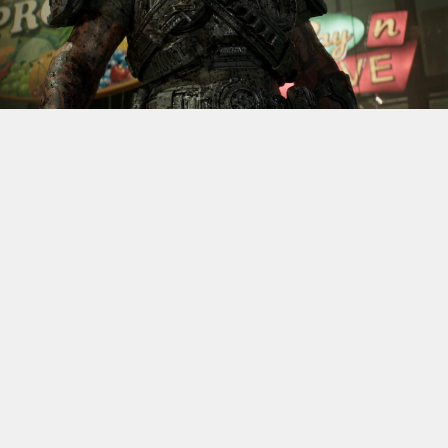
S’il fallait retenir un seul jeu du dernier
Xbox Games
Showcase,
beaucoup citeraient
Gears of War: E-Day
. Et
ça tombe bien, l’exclusivité console de The Coalition
était de retour aujourd’hui, cette fois à l’occasion du
State of Unreal 2026. A la clé : une nouvelle démo
technique mettant en avant, naturellement, la
puissance d’Unreal Engine.
Cette séquence, confirmée comme tournant sur Xbox
Series X à 60 images par seconde, a été commentée par
Kate Rayner, Directrice Technique chez The Coalition.
Elle y détaille plusieurs prouesses visuelles, notamment