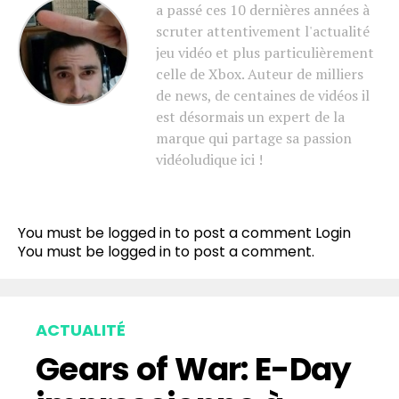
a passé ces 10 dernières années à
scruter attentivement l'actualité
jeu vidéo et plus particulièrement
celle de Xbox. Auteur de milliers
de news, de centaines de vidéos il
est désormais un expert de la
marque qui partage sa passion
vidéoludique ici !
You must be logged in to post a comment
Login
You must be
logged in
to post a comment.
ACTUALITÉ
Gears of War: E-Day