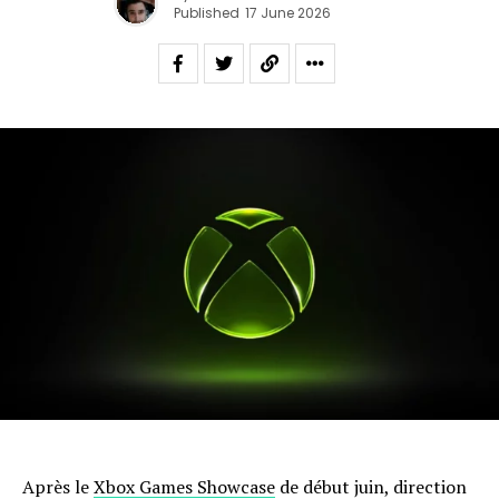
Published
17 June 2026
Après le
Xbox Games Showcase
de début juin, direction