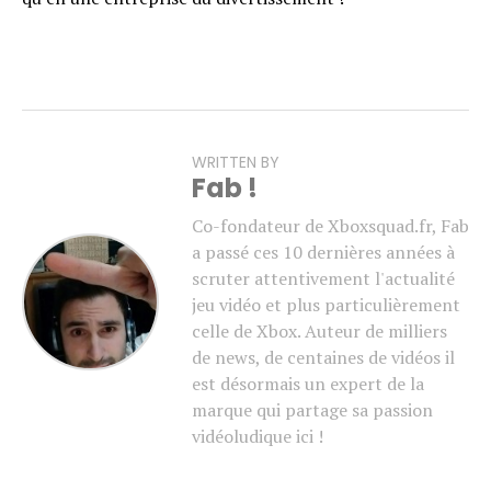
WRITTEN BY
Fab !
Co-fondateur de Xboxsquad.fr, Fab
a passé ces 10 dernières années à
scruter attentivement l'actualité
jeu vidéo et plus particulièrement
celle de Xbox. Auteur de milliers
de news, de centaines de vidéos il
est désormais un expert de la
marque qui partage sa passion
vidéoludique ici !