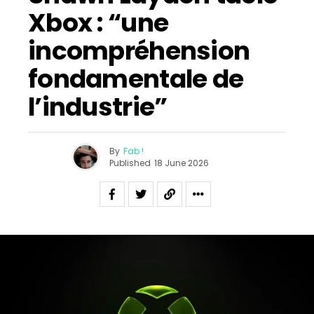
Xbox : “une
incompréhension
fondamentale de
l’industrie”
By
Fab !
Published
18 June 2026