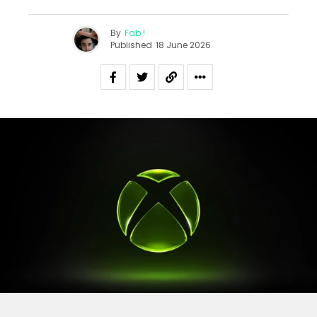
By
Fab !
Published
18 June 2026