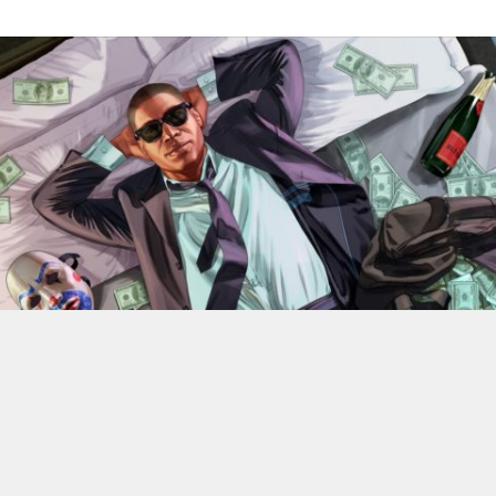
En 2022, Rockstar Games
dévoilaient les versions Xbox
Series X et Series S de
Grand Theft Auto V
.
Des versions
qui bénéficiant d’améliorations visuelles et techniques
par rapport aux moutures Xbox One mais qui n’était