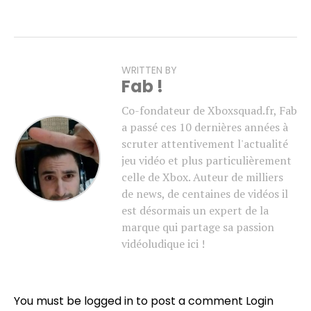
WRITTEN BY
Fab !
Co-fondateur de Xboxsquad.fr, Fab
a passé ces 10 dernières années à
scruter attentivement l'actualité
jeu vidéo et plus particulièrement
celle de Xbox. Auteur de milliers
de news, de centaines de vidéos il
est désormais un expert de la
marque qui partage sa passion
vidéoludique ici !
You must be logged in to post a comment
Login