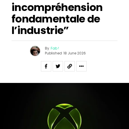
incompréhension
fondamentale de
l’industrie”
By
Fab !
Published
18 June 2026